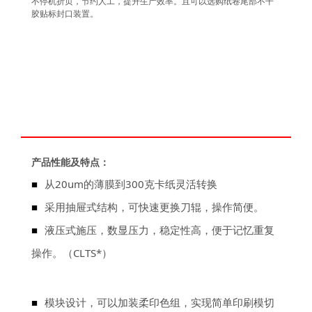
不停机折页，节约人工，提升生产效率。且可以选购纸卷尾部不干
胶贴标封口装置。
产品性能及特点：
■
从20um的薄膜到300克卡纸灵活转换
■
采用抽屉式结构，可快速更换刀辊，操作简便。
■
液压式施压，数显压力，稳定性高，便于记忆重复
操作。（CLTS*）
■
模块设计，可以加装柔印色组，实现简单印刷模切